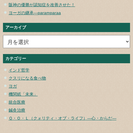
阪神の優勝が認知症を改善させた！
ヨーガの継承—paramparaa
アーカイブ
カテゴリー
インド哲学
クスリになる食べ物
ヨガ
機関紙「未来」
統合医療
鍼灸治療
Ｑ・Ｏ・Ｌ（クォリティ・オブ・ライフ）―心・からだ―