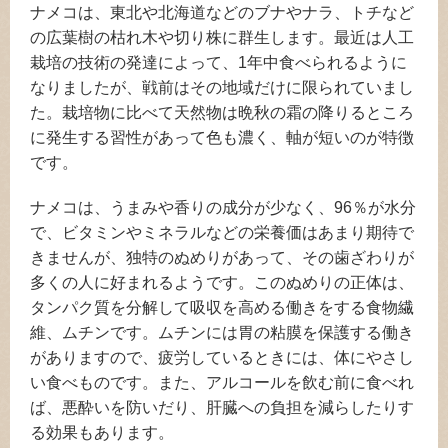
ナメコは、東北や北海道などのブナやナラ、トチなど
の広葉樹の枯れ木や切り株に群生します。最近は人工
栽培の技術の発達によって、1年中食べられるように
なりましたが、戦前はその地域だけに限られていまし
た。栽培物に比べて天然物は晩秋の霜の降りるところ
に発生する習性があって色も濃く、軸が短いのが特徴
です。
ナメコは、うまみや香りの成分が少なく、96％が水分
で、ビタミンやミネラルなどの栄養価はあまり期待で
きませんが、独特のぬめりがあって、その歯ざわりが
多くの人に好まれるようです。このぬめりの正体は、
タンパク質を分解して吸収を高める働きをする食物繊
維、ムチンです。ムチンには胃の粘膜を保護する働き
がありますので、疲労しているときには、体にやさし
い食べものです。また、アルコールを飲む前に食べれ
ば、悪酔いを防いだり、肝臓への負担を減らしたりす
る効果もあります。