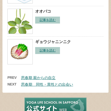
オオバコ
記事を読む
ギョウジャニンニク
記事を読む
PREV
思春期 親からの自立
NEXT
思春期 同性・異性との出会い