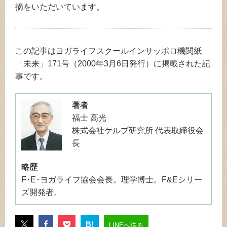
摘をいただいています。
この記事はヨガライフスクールインサッポロ機関紙
「未来」171号（2000年3月6日発行）に掲載された記
事です。
著者
福士 高光
株式会社ケルプ研究所 代表取締役会
長
略歴
F･E･ヨガライフ協会会長。理学博士。F&Eシリー
ズ開発者。
B!
LINEへ送る