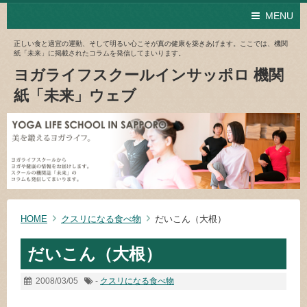
MENU
正しい食と適宜の運動、そして明るい心こそが真の健康を築きあげます。ここでは、機関
紙「未来」に掲載されたコラムを発信してまいります。
ヨガライフスクールインサッポロ 機関
紙「未来」ウェブ
HOME
クスリになる食べ物
だいこん（大根）
だいこん（大根）
2008/03/05
-
クスリになる食べ物