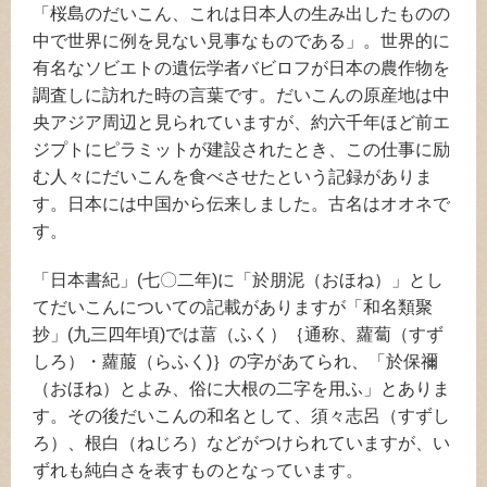
「桜島のだいこん、これは日本人の生み出したものの
中で世界に例を見ない見事なものである」。世界的に
有名なソビエトの遺伝学者バビロフが日本の農作物を
調査しに訪れた時の言葉です。だいこんの原産地は中
央アジア周辺と見られていますが、約六千年ほど前エ
ジプトにピラミットが建設されたとき、この仕事に励
む人々にだいこんを食べさせたという記録がありま
す。日本には中国から伝来しました。古名はオオネで
す。
「日本書紀」(七〇二年)に「於朋泥（おほね）」とし
てだいこんについての記載がありますが「和名類聚
抄」(九三四年頃)では葍（ふく）｛通称、蘿蔔（すず
しろ）・蘿菔（らふく)｝の字があてられ、「於保禰
（おほね）とよみ、俗に大根の二字を用ふ」とありま
す。その後だいこんの和名として、須々志呂（すずし
ろ）、根白（ねじろ）などがつけられていますが、い
ずれも純白さを表すものとなっています。