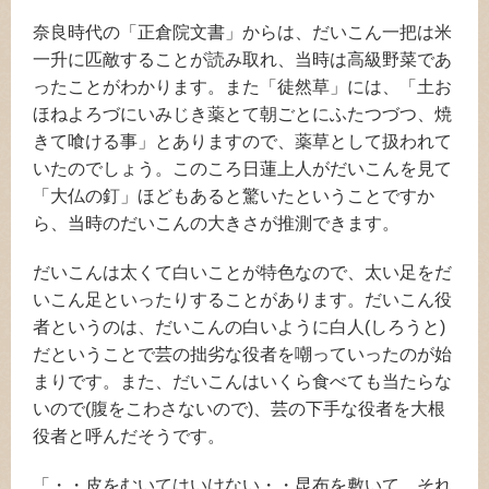
奈良時代の「正倉院文書」からは、だいこん一把は米
一升に匹敵することが読み取れ、当時は高級野菜であ
ったことがわかります。また「徒然草」には、「土お
ほねよろづにいみじき薬とて朝ごとにふたつづつ、焼
きて喰ける事」とありますので、薬草として扱われて
いたのでしょう。このころ日蓮上人がだいこんを見て
「大仏の釘」ほどもあると驚いたということですか
ら、当時のだいこんの大きさが推測できます。
だいこんは太くて白いことが特色なので、太い足をだ
いこん足といったりすることがあります。だいこん役
者というのは、だいこんの白いように白人(しろうと)
だということで芸の拙劣な役者を嘲っていったのが始
まりです。また、だいこんはいくら食べても当たらな
いので(腹をこわさないので)、芸の下手な役者を大根
役者と呼んだそうです。
「・・皮をむいてはいけない・・昆布を敷いて、それ