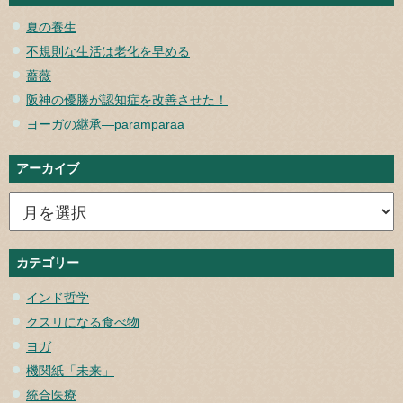
夏の養生
不規則な生活は老化を早める
薔薇
阪神の優勝が認知症を改善させた！
ヨーガの継承—paramparaa
アーカイブ
カテゴリー
インド哲学
クスリになる食べ物
ヨガ
機関紙「未来」
統合医療