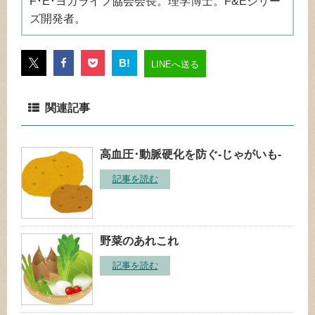
F･E･ヨガライフ協会会長。理学博士。F&Eシリー
ズ開発者。
B!
LINEへ送る
関連記事
高血圧･動脈硬化を防ぐ‐じゃがいも‐
記事を読む
野菜のあれこれ
記事を読む